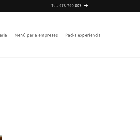
Tel. 973 790 007
eria
Menú per a empreses
Packs experiencia