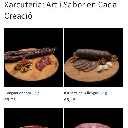
Xarcuteria: Art i Sabor en Cada
Creació
Llonganissa seca 350g
Butifarra de la llengua 350g
Precio
€9,75
Precio
€5,45
habitual
habitual