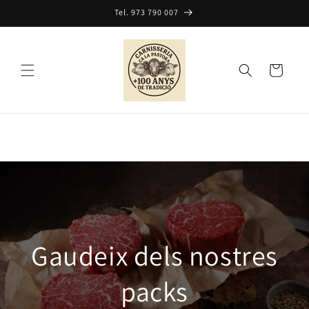
Ir
Tel. 973 790 007
directamente
al contenido
Carrito
Gaudeix dels nostres
packs