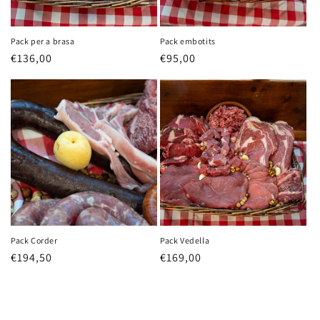
Pack per a brasa
Pack embotits
Precio
€136,00
Precio
€95,00
habitual
habitual
Pack Corder
Pack Vedella
Precio
€194,50
Precio
€169,00
habitual
habitual