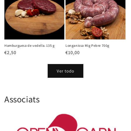
Hamburguesa de vedella. 135 g
Longanissa Mig Pebre 700g
Precio
€2,50
Precio
€10,00
habitual
habitual
Ver todo
Associats